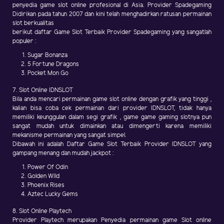
penyedia game slot online profesional di Asia. Provider Spadegaming
Didirikan pada tahun 2007 dan kini telah menghadirkan ratusan permainan
slot berkualitas
berikut daftar Game Slot Terbaik Provider Spadegaming yang sangatlah
populer :
Sugar Bonanza
5 Fortune Dragons
Pocket Mon Go
7. Slot Online IDNSLOT
Bila anda mencari permainan game slot online dengan grafik yang tinggi ,
kalian bisa coba cek permainan dari provider IDNSLOT, tidak hanya
memiliki keunggulan dalam segi grafik , game game gaming slotnya pun
sangat mudah untuk dimainkan atau dimengerti karena memiliki
mekanisme permainan yang sangat simpel.
Dibawah ini adalah Daftar Game Slot Terbaik Provider IDNSLOT yang
gampang menang dan mudah jackpot :
Power Of Odin
Golden WIld
Phoenix Rises
Aztec Lucky Gems
8. Slot Online Playtech
Provider Playtech merupakan Penyedia permainan game Slot online