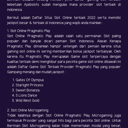
kebetulan Ajaibslots sudah mengulas mana provider slot terbaik di
indonesia.
Berikut adalah Daftar Situs Slot Online terbaik 2022 serta memiliki
jackpot besar & terbaik di Indonesia yang wajib anda mainkan :
1. Slot Online Pragmatic Play
Slot Online Pragmatic Play adalah salah satu permainan Slot paling
populer dan banyak dicari pemain Slot Indonesia. Alasan Kenapa
Pragmatic Play dimainkan hampir setengah dari pemain karena situs
gaming slot online ini sering memberikan bonus jackpot terbanyak. Oleh
karena itu Pragmatic Play merupakan Game slot terpercaya dengan
kualitas terbaik demi menghibur para pecinta game slot online.dibawah ini
adalah Daftar Game Slot Terbaik Provider Pragmatic Play yang populer
Gampang menang dan mudah jackpot :
Gates Of Olympus
Starlight Princess
Sweet Bonanza
5 Lions Dance
Wild West Gold
2. Slot Online Microgaming
Tidak kalahnya dengan Slot Online Pragmatic Play, Microgaming juga
termasuk Provider yang sangat hits bagi para pecinta Slot online. Untuk
Bermain Slot Microgaming kalian tidak memerlukan modal yang besar,