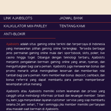
LINK AJAIBSLOTS
JADWAL BANK
KALKULATOR MIX-PARLEY
TENTANG KAMI
ANTI-BLOKIR
Ajaibslots
adalah situs gaming online terkini dan terpercaya di Indonesia
yang menawarkan pilihan gaming online terlengkap. Tersedia berbagai
jenis permainan gaming online mulai dari sportsbook, slots, poker, live
casino hingga togel. Dibangun dengan teknologi terbaru, Ajaibslots
menjamin pengalaman bermain gaming online yang aman, nyaman, dan
menguntungkan bagi para pemain. Ajaibslots juga menawarkan bonus dan
promo menarik untuk meningkatkan keseruan dan memberikan nilai
tambah bagi para pemain. Kami memberikan bonus deposit, cashback, dan
bonus referral yang dapat membantu para pemain memperbesar
kesempatan untuk menang.
Ajaibslots atau Ajaibslots memiliki sistem keamanan dan privasi yang
canggih untuk melindungi informasi pribadi dan keuangan member. Selain
itu, kami juga menyediakan layanan customer servise yang siap membantu
selama 24 jam sehari, 7 hari seminggu jika member memiliki pertanyaan
atau masalah saat bermain di Ajaibslots.