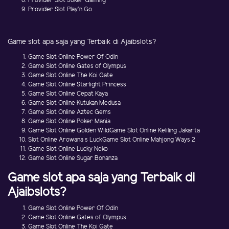
Provider Slot Joker Gaming
Provider Slot Play'n Go
Game slot apa saja yang Terbaik di Ajaibslots?
Game Slot Online Power Of Odin
Game Slot Online Gates of Olympus
Game Slot Online The Koi Gate
Game Slot Online Starlight Princess
Game Slot Online Cepat Kaya
Game Slot Online Kutukan Medusa
Game Slot Online Aztec Gems
Game Slot Online Poker Mania
Game Slot Online Golden WildGame Slot Online Keliling Jakarta
Slot Online Arowana s LuckGame Slot Online Mahjong Ways 2
Game Slot Online Lucky Neko
Game Slot Online Sugar Bonanza
Game slot apa saja yang Terbaik di
Ajaibslots?
Game Slot Online Power Of Odin
Game Slot Online Gates of Olympus
Game Slot Online The Koi Gate