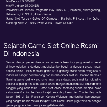
Min Deposit 5.000 IDR
Min Withdraw 25.000 IDR
Provider Slot Terbaik Pragmatic Play , IDNSLOT , Playtech , Microgaming ,
Habanero , PG SOFT , Joker Gaming
Game Slot Terbaik Gates Of Olympus , Starlight Princess , Koi Gate ,
Mahjong Ways 2 , Lucky Twins Wilds , Power Of Odin
Sejarah Game Slot Online Resmi
Di Indonesia
Seiring dengan perkembangan zaman serta teknologi yang semakin pesat
di Indonesia kini anda dapat melakukan berbagai hal dengan sangat mudah
secara online. Hal ini menjadi game situs gaming online resmi yang ada di
Indonesia sangat berkembang dan mudah dicari saat ini , Bahkan Bermain
Gaming game online yang umumnya hanya dapat anda mainkan dicasino
secara langsung, kini anda dapat akses dengan mudah melalui smartphone
canggih yang anda miliki. Game Slot online memang sudah menjadi salah
satu game Gaming terfavorit sejak awal diciptakan oleh Charles Fey pada
tahun 1895 di San Fransisco. Karena Walaupun menjanjikan kemenangan
yang sangat besar melalui jackpot. Slot Game Online juga terkenal dengan
game yang cara bermainnya sangatlah mudah.