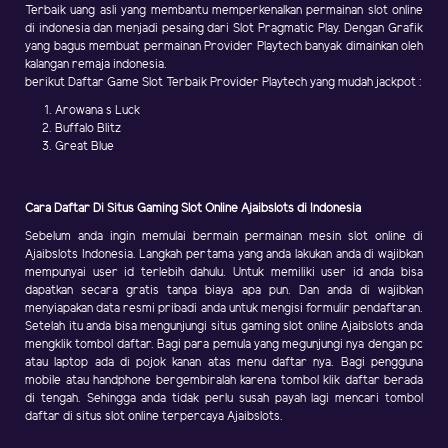
Terbaik uang asli yang membantu memperkenalkan permainan slot online
di indonesia dan menjadi pesaing dari Slot Pragmatic Play. Dengan Grafik
yang bagus membuat permainan Provider Playtech banyak dimainkan oleh
kalangan remaja indonesia.
berikut Daftar Game Slot Terbaik Provider Playtech yang mudah jackpot :
Arowana s Luck
Buffalo Blitz
Great Blue
Cara Daftar Di Situs Gaming Slot Online Ajaibslots di Indonesia
Sebelum anda ingin memulai bermain permainan mesin slot online di
Ajaibslots Indonesia. Langkah pertama yang anda lakukan anda di wajibkan
mempunyai user id terlebih dahulu. Untuk memiliki user id anda bisa
dapatkan secara gratis tanpa biaya apa pun. Dan anda di wajibkan
menyiapakan data resmi pribadi anda untuk mengisi formulir pendaftaran.
Setelah itu anda bisa mengunjungi situs gaming slot online Ajaibslots anda
mengklik tombol daftar. Bagi para pemula yang megunjungi nya dengan pc
atau laptop ada di pojok kanan atas menu daftar nya. Bagi pengguna
mobile atau handphone bergembiralah karena tombol klik daftar berada
di tengah. Sehingga anda tidak perlu susah payah lagi mencari tombol
daftar di situs slot online terpercaya Ajaibslots.