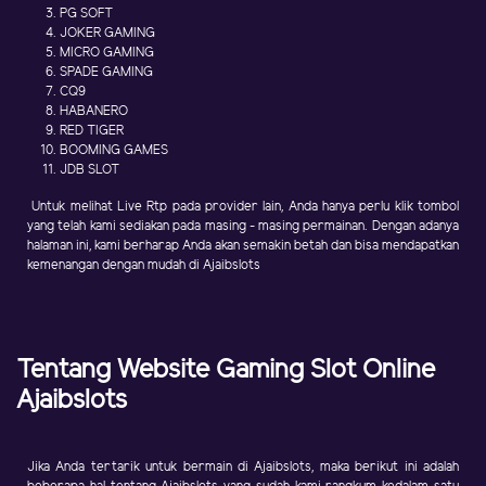
PG SOFT
JOKER GAMING
MICRO GAMING
SPADE GAMING
CQ9
HABANERO
RED TIGER
BOOMING GAMES
JDB SLOT
Untuk melihat Live Rtp pada provider lain, Anda hanya perlu klik tombol
yang telah kami sediakan pada masing - masing permainan. Dengan adanya
halaman ini, kami berharap Anda akan semakin betah dan bisa mendapatkan
kemenangan dengan mudah di Ajaibslots
Tentang Website Gaming Slot Online
Ajaibslots
Jika Anda tertarik untuk bermain di Ajaibslots, maka berikut ini adalah