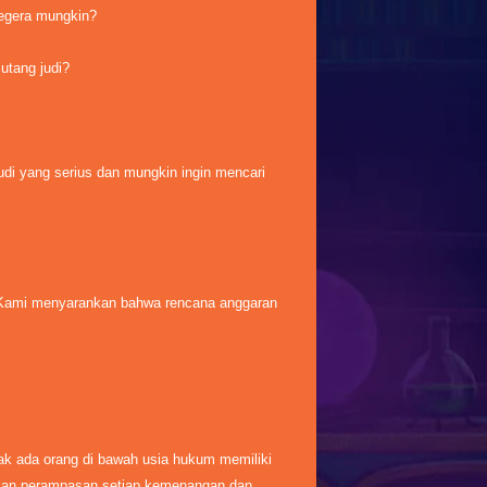
segera mungkin?
utang judi?
di yang serius dan mungkin ingin mencari
u. Kami menyarankan bahwa rencana anggaran
k ada orang di bawah usia hukum memiliki
atkan perampasan setiap kemenangan dan