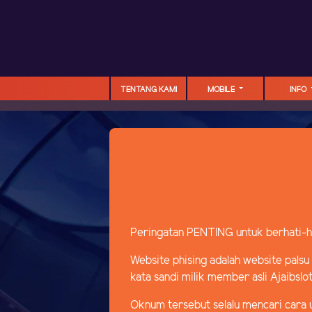
TENTANG KAMI
MOBILE
INFO
Peringatan PENTING untuk berhati-h
Website phising adalah website pals
kata sandi milik member asli Ajaibslot
Oknum tersebut selalu mencari cara