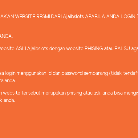
 WEBSITE RESMI DARI Ajaibslots APABILA ANDA LOGIN D
 ANDA.
bsite ASLI Ajaibslots dengan website PHISING atau PALSU agar
isa login menggunakan id dan password sembarang (tidak terdaftar
ta anda.
n website tersebut merupakan phising atau asli, anda bisa mengi
k anda.