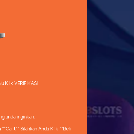
lu Klik VERIFIKASI
g anda inginkan.
""Cart"" Silahkan Anda Klik ""Beli