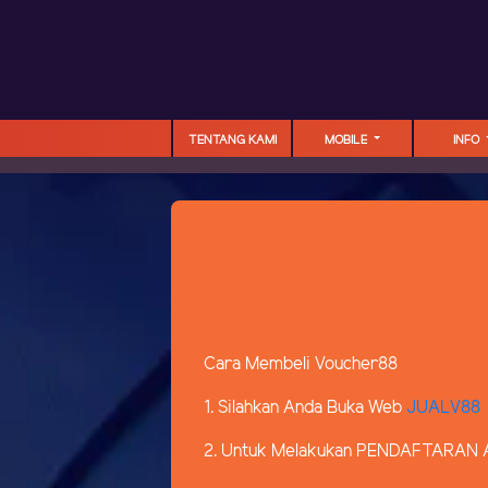
TENTANG KAMI
MOBILE
INFO
Cara Membeli Voucher88
1. Silahkan Anda Buka Web
JUALV88
2. Untuk Melakukan PENDAFTARAN Ata