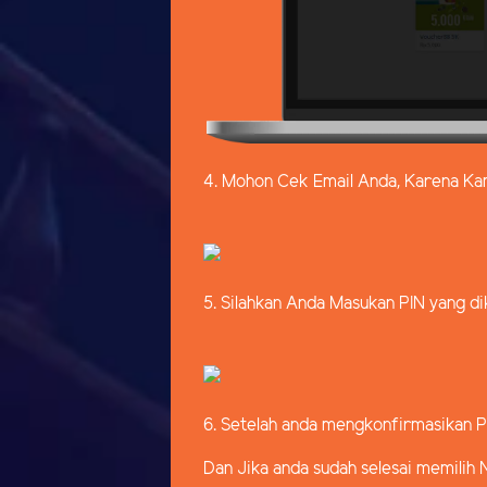
4. Mohon Cek Email Anda, Karena Kam
5. Silahkan Anda Masukan PIN yang d
6. Setelah anda mengkonfirmasikan P
Dan Jika anda sudah selesai memilih 