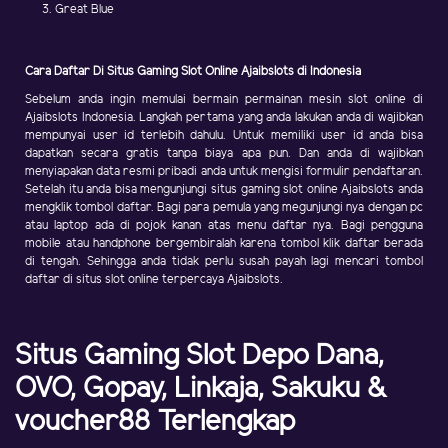
Great Blue
Cara Daftar Di Situs Gaming Slot Online Ajaibslots di Indonesia
Sebelum anda ingin memulai bermain permainan mesin slot online di
Ajaibslots Indonesia. Langkah pertama yang anda lakukan anda di wajibkan
mempunyai user id terlebih dahulu. Untuk memiliki user id anda bisa
dapatkan secara gratis tanpa biaya apa pun. Dan anda di wajibkan
menyiapakan data resmi pribadi anda untuk mengisi formulir pendaftaran.
Setelah itu anda bisa mengunjungi situs gaming slot online Ajaibslots anda
mengklik tombol daftar. Bagi para pemula yang megunjungi nya dengan pc
atau laptop ada di pojok kanan atas menu daftar nya. Bagi pengguna
mobile atau handphone bergembiralah karena tombol klik daftar berada
di tengah. Sehingga anda tidak perlu susah payah lagi mencari tombol
daftar di situs slot online terpercaya Ajaibslots.
Situs Gaming Slot Depo Dana,
OVO, Gopay, Linkaja, Sakuku &
voucher88 Terlengkap