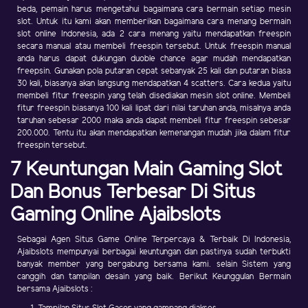
beda, pemain harus mengetahui bagaimana cara bermain setiap mesin
slot. Untuk itu kami akan memberikan bagaimana cara menang bermain
slot online Indonesia, ada 2 cara menang yaitu mendapatkan freespin
secara manual atau membeli freespin tersebut. Untuk freespin manual
anda harus dapat dukungan duoble chance agar mudah mendapatkan
freepsin. Gunakan pola putaran cepat sebanyak 25 kali dan putaran biasa
30 kali, biasanya akan langsung mendapatkan 4 scatters. Cara kedua yaitu
membeli fitur freespin yang telah disediakan mesin slot online. Membeli
fitur freespin biasanya 100 kali lipat dari nilai taruhan anda, misalnya anda
taruhan sebesar 2000 maka anda dapat membeli fitur freespin sebesar
200.000. Tentu itu akan mendapatkan kemenangan mudah jika dalam fitur
freespin tersebut.
7 Keuntungan Main Gaming Slot
Dan Bonus Terbesar Di Situs
Gaming Online Ajaibslots
Sebagai Agen Situs Game Online Terpercaya & Terbaik Di Indonesia,
Ajaibslots mempunyai berbagai keuntungan dan pastinya sudah terbukti
banyak member yang bergabung bersama kami. selain Sistem yang
canggih dan tampilan desain yang baik. Berikut Keunggulan Bermain
bersama Ajaibslots :