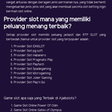
sangat antusias dengan beragam jenis permainan nya, yang tidak berhenti
mengeluarkan jenis jenis slot yang akan membuat pecinta slot betting ingin
bermain slot online.
Provider slot mana yang memiliki
peluang menang terbaik?
Setiap provider slot memiliki peluang jackpot dan RTP SLOT yang
berbedah ,Namun untuk provider slot yang terpopuler adalah :
Provider Slot IDNSLOT
Provider Slot pg soft
Provider Slot Habanero
Provider Slot Pragmatic Play
Provider Slot Playtech
Provider Slot Spadegaming
Provider Slot Microgaming
Provider Slot Joker Gaming
Provider Slot Play'n Go
Game slot apa saja yang Terbaik di Ajaibslots?
Game Slot Online Power Of Odin
Game Slot Online Gates of Olympus