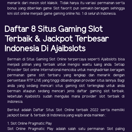
menarik dari mesin slot klaksik. Tidak hanya itu variasi permainan serta
bonus yang diberikan game Slot favorit pun semakin beragam sehingga
kini slot online menjadi game gaming online No. 1 di seluruh Indonesia.
Daftar 8 Situs Gaming Slot
Terbaik & Jackpot Terbesar
Indonesia Di Ajaibslots
Bermain di Situs Gaming Slot Online terpercaya seperti Ajaibslots bisa
menjadi pilihan yang terbaik untuk mengisi waktu luang anda. Setiap
Provider Slot online International mencoba untuk menghadirkan beragam
permainan game slot terbaru yang lengkap dan menarik dengan
persentase RTP LIVE yang tinggi dibandingkan provider situs lainnya. Bagi
anda yang sedang mencari situs gaming slot terlengkap untuk anda
bermain ataupun sedang mencari jenis daftar gaming slot terbaik.
kebetulan Ajaibslots sudah mengulas mana provider slot terbaik di
indonesia.
Berikut adalah Daftar Situs Slot Online terbaik 2022 serta memiliki
jackpot besar & terbaik di Indonesia yang wajib anda mainkan :
1. Slot Online Pragmatic Play
Slot Online Pragmatic Play adalah salah satu permainan Slot paling