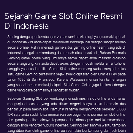
Sejarah Game Slot Online Resmi
Di Indonesia
Seiring dengan perkembangan zaman serta teknologi yang semakin pesat
di Indonesia kini anda dapat melakukan berbagai hal dengan sangat mudah
secara online. Hal ini menjadi game situs gaming online resmi yang ada di
Indonesia sangat berkembang dan mudah dicari saat ini , Bahkan Bermain
Gaming game online yang umumnya hanya dapat anda mainkan dicasino
secara langsung, kini anda dapat akses dengan mudah melalui smartphone
canggih yang anda miliki. Game Slot online memang sudah menjadi salah
satu game Gaming terfavorit sejak awal diciptakan oleh Charles Fey pada
tahun 1895 di San Fransisco. Karena Walaupun menjanjikan kemenangan
yang sangat besar melalui jackpot. Slot Game Online juga terkenal dengan
game yang cara bermainnya sangatlah mudah.
Sebelum Gaming Slot berkembang menjadi mesin slot online anda harus
mengunjungi casino yang ada diluar negeri hanya untuk bermain dan
bertaruh pada mesin slot. Namun Kini hanya dengan modal sebesar 5.000
IDR saja anda sudah bisa memainkan berbagai jenis permainan slot online
dan gaming online lainnya kapanpun dan dimanapun melalui smarphone
canggih anda yang terhubung internet. Seiring berjalannya waktu tampilan
yang diberikan oleh game online pun semakin berkembang dan jauh lebih