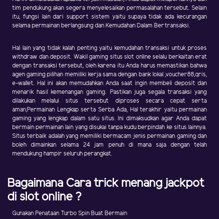
tim pendukung akan segera menyelesaikan permasalahan tersebut. Selain
itu, fungsi lain dari support sistem yaitu supaya tidak ada kecurangan
selama permainan berlangsung dan Kemudahan Dalam Bertransaksi.
Hal lain yang tidak kalah penting yaitu kemudahan transaksi untuk proses
withdraw dan deposit. Wakil gaming situs slot online selalu berkaitan erat
dengan transaksi tersebut, oleh karena itu Anda harus memastikan bahwa
agen gaming pilihan memiliki kerja sama dengan bank lokal ,voucher88,qris,
e-wallet. Hal ini akan memudahkan Anda saat ingin membeli deposit dan
menarik hasil kemenangan gaming. Pastikan juga segala transaksi yang
dilakukan melalui situs tersebut diproses secara cepat serta
aman,Permainan Lengkap serta Serba Ada, Hal terakhir yaitu permainan
gaming yang lengkap dalam satu situs. Ini dimaksudkan agar Anda dapat
bermain permainan lain yang disukai tanpa kudu berpindah ke situs lainnya.
Situs terbaik adalah yang memiliki bermacam jenis permainan gaming dan
boleh dimainkan selama 24 jam penuh di mana saja dengan telah
mendukung hampir seluruh perangkat.
Bagaimana Cara trick menang jackpot
di slot online ?
Gunakan Penataan Turbo Spin Buat Bermain