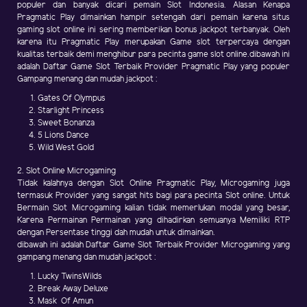
populer dan banyak dicari pemain Slot Indonesia. Alasan Kenapa
Pragmatic Play dimainkan hampir setengah dari pemain karena situs
gaming slot online ini sering memberikan bonus jackpot terbanyak. Oleh
karena itu Pragmatic Play merupakan Game slot terpercaya dengan
kualitas terbaik demi menghibur para pecinta game slot online.dibawah ini
adalah Daftar Game Slot Terbaik Provider Pragmatic Play yang populer
Gampang menang dan mudah jackpot :
Gates Of Olympus
Starlight Princess
Sweet Bonanza
5 Lions Dance
Wild West Gold
2. Slot Online Microgaming
Tidak kalahnya dengan Slot Online Pragmatic Play, Microgaming juga
termasuk Provider yang sangat hits bagi para pecinta Slot online. Untuk
Bermain Slot Microgaming kalian tidak memerlukan modal yang besar,
Karena Permainan Permainan yang dihadirkan semuanya Memiliki RTP
dengan Persentase tinggi dah mudah untuk dimainkan.
dibawah ini adalah Daftar Game Slot Terbaik Provider Microgaming yang
gampang menang dan mudah jackpot :
Lucky TwinsWilds
Break Away Deluxe
Mask Of Amun