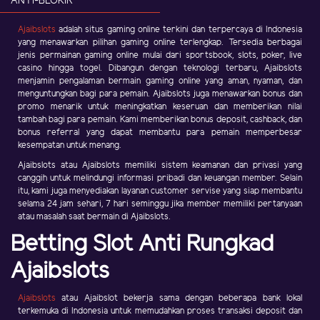
ANTI-BLOKIR
Ajaibslots
adalah situs gaming online terkini dan terpercaya di Indonesia
yang menawarkan pilihan gaming online terlengkap. Tersedia berbagai
jenis permainan gaming online mulai dari sportsbook, slots, poker, live
casino hingga togel. Dibangun dengan teknologi terbaru, Ajaibslots
menjamin pengalaman bermain gaming online yang aman, nyaman, dan
menguntungkan bagi para pemain. Ajaibslots juga menawarkan bonus dan
promo menarik untuk meningkatkan keseruan dan memberikan nilai
tambah bagi para pemain. Kami memberikan bonus deposit, cashback, dan
bonus referral yang dapat membantu para pemain memperbesar
kesempatan untuk menang.
Ajaibslots atau Ajaibslots memiliki sistem keamanan dan privasi yang
canggih untuk melindungi informasi pribadi dan keuangan member. Selain
itu, kami juga menyediakan layanan customer servise yang siap membantu
selama 24 jam sehari, 7 hari seminggu jika member memiliki pertanyaan
atau masalah saat bermain di Ajaibslots.
Betting Slot Anti Rungkad
Ajaibslots
Ajaibslots
atau Ajaibslot bekerja sama dengan beberapa bank lokal
terkemuka di Indonesia untuk memudahkan proses transaksi deposit dan