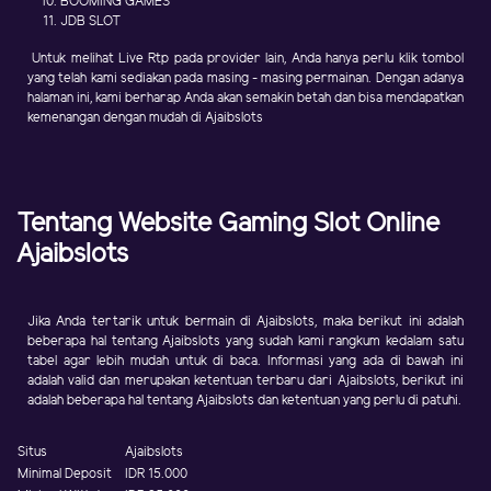
BOOMING GAMES
JDB SLOT
Untuk melihat Live Rtp pada provider lain, Anda hanya perlu klik tombol
yang telah kami sediakan pada masing - masing permainan. Dengan adanya
halaman ini, kami berharap Anda akan semakin betah dan bisa mendapatkan
kemenangan dengan mudah di Ajaibslots
Tentang Website Gaming Slot Online
Ajaibslots
Jika Anda tertarik untuk bermain di Ajaibslots, maka berikut ini adalah
beberapa hal tentang Ajaibslots yang sudah kami rangkum kedalam satu
tabel agar lebih mudah untuk di baca. Informasi yang ada di bawah ini
adalah valid dan merupakan ketentuan terbaru dari Ajaibslots, berikut ini
adalah beberapa hal tentang Ajaibslots dan ketentuan yang perlu di patuhi.
Situs
Ajaibslots
Minimal Deposit
IDR 15.000