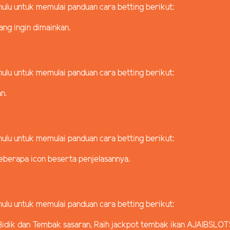
ahulu untuk memulai panduan cara betting berikut:
ang ingin dimainkan.
ahulu untuk memulai panduan cara betting berikut:
n.
ahulu untuk memulai panduan cara betting berikut:
berapa icon beserta penjelasannya.
ahulu untuk memulai panduan cara betting berikut:
. Bidik dan Tembak sasaran, Raih jackpot tembak ikan AJAIBSLOT